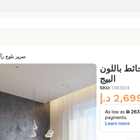
سرير بلوح رأس
ائط باللون
البيج
SKU:
CM3234
د.إ
2,69