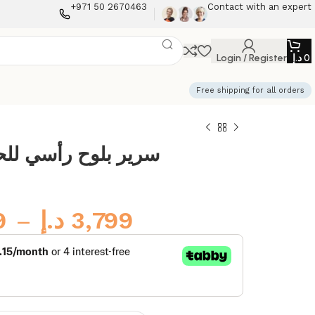
+971 50 2670463
Contact with an expert
Login / Register
د.إ
0
Free shipping for all orders
سرير بلوح رأسي للح
9
–
د.إ
3,799