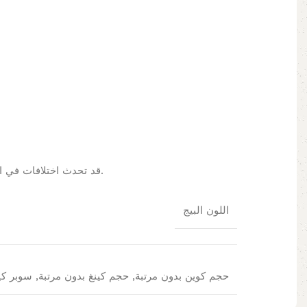
قد تحدث اختلافات في الألوان بسبب مجموعات الألوان المعروضة على الشاشة/الشاشة. لتأكيد المنتج، يمكنك زيارة متجرنا أو تصفح الكتالوج الخاص بنا.
اللون البيج
حجم كوين بدون مرتبة, حجم كينغ بدون مرتبة, سوبر كي