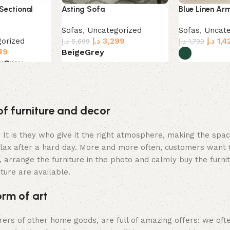
Sectional
Asting Sofa
Blue Linen Ar
Sofas
,
Uncategorized
Sofas
,
Uncate
orized
د.إ
3,299
د.إ
1,4
د.إ
5,699
د.إ
1,799
49
Beige
Grey
y
Grey
Select options
Select option
of furniture and decor
m. It is they who give it the right atmosphere, making the sp
elax after a hard day. More and more often, customers want 
 arrange the furniture in the photo and calmly buy the furnit
iture are available.
orm of art
urers of other home goods, are full of amazing offers: we 