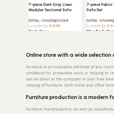
7-piece Dark Gray Linen
7-piece Fabric 
Modular Sectional Sofa
Sofa Set
Sofas
,
Uncategorized
Sofas
,
Uncateg
د.إ
4,049
د.إ
3,5
د.إ
5,499
د.إ
5,999
Dark Grey
Blue
Dark Gre
Select options
Select options
Online store with a wide selection 
Furniture is an invariable attribute of any roo
conditions for productive work or helping to r
can sit down at the computer in your free time,
catalog of furniture: both home and office furn
Furniture production is a modern f
Furniture manufacturers, as well as manufact