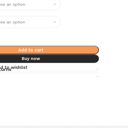
Add to cart
Buy now
d to wishlist
turns