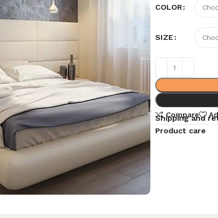
COLOR
SIZE
Compare
Ad
Shipping and re
Product care