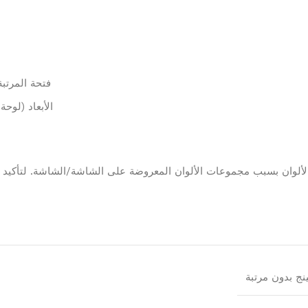
فتحة المرتبة الداخلية: 200 سم)
الأبعاد (لوحة الحائط): 350 سم عرض)
نج بدون مرتبة