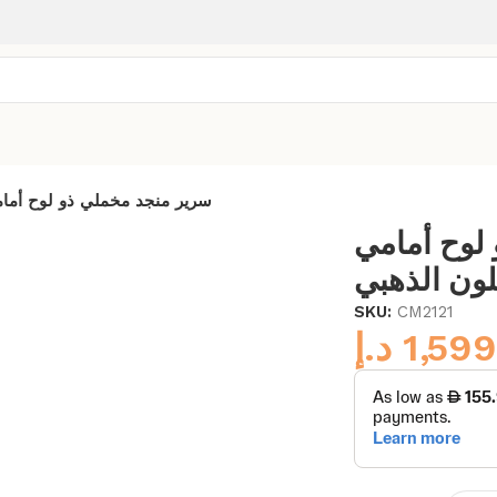
سرير منجد مخملي ذو لوح أمام
لوح أمامي
لون الذهبي
SKU:
CM2121
د.إ
1,599