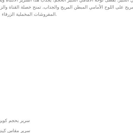
 الكبير. بفضل لوحه الأمامي الكبير الحجم، يجذب هذا السرير الانتباه
مريح على اللوح الأمامي المبطن المريح والجذاب. تمنح خصلة القناة والز
المفروشات المخملية الزرقاء الناعمة والفخمة تشعر وكأنك ملك أو ملكة مع كل قيلولة.
سرير بحجم كوين: 220 سم طول × 170 سم عرض × 145 سم
سرير مقاس كينج: 220 سم طول × 210 سم عرض × 145 سم