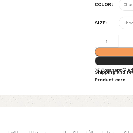
COLOR
SIZE
Compare
Ad
Shipping and re
Product care