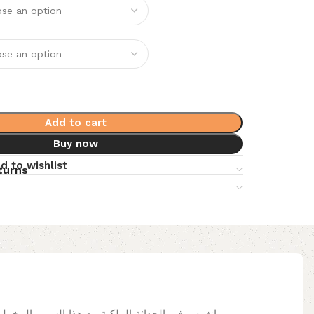
Add to cart
Buy now
d to wishlist
turns