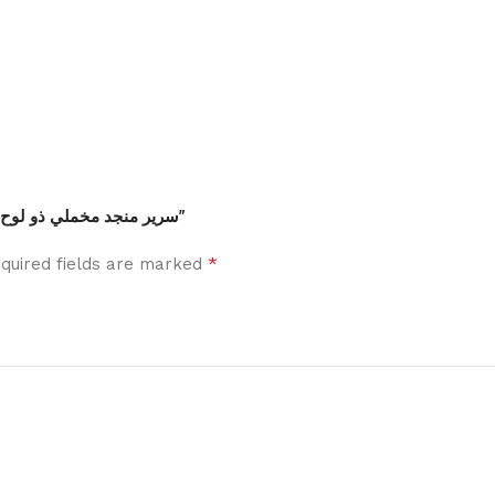
Be the first to review “سرير منجد مخملي ذو لوح أمامي مرتفع باللون الذهبي”
*
quired fields are marked