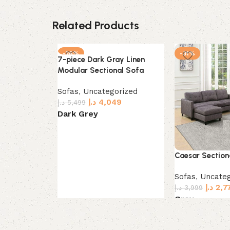
Related Products
-26%
-31%
7-piece Dark Gray Linen
Modular Sectional Sofa
Sofas
,
Uncategorized
د.إ
4,049
د.إ
5,499
Dark Grey
Select options
Caesar Section
Sofas
,
Uncateg
د.إ
2,7
د.إ
3,999
Grey
Select options