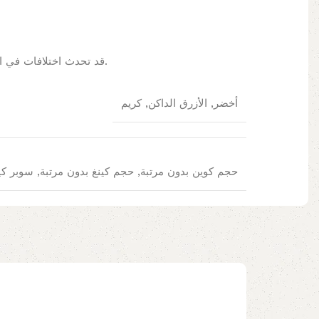
قد تحدث اختلافات في الألوان بسبب مجموعات الألوان المعروضة على الشاشة/الشاشة. لتأكيد المنتج، يمكنك زيارة متجرنا أو تصفح الكتالوج الخاص بنا.
أخضر, الأزرق الداكن, كريم
حجم كوين بدون مرتبة, حجم كينغ بدون مرتبة, سوبر كي