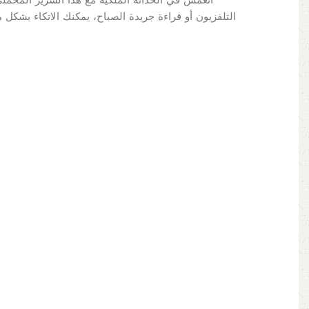
انغمس في الحداثة الملكية مع هذا السرير المخملي
التلفزيون أو قراءة جريدة الصباح، يمكنك الاتكاء بشكل 