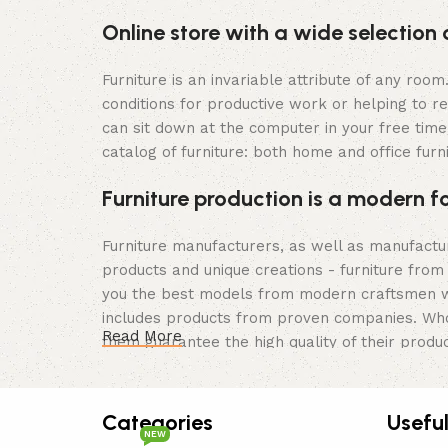
Online store with a wide selection 
Furniture is an invariable attribute of any roo
conditions for productive work or helping to r
can sit down at the computer in your free time,
catalog of furniture: both home and office furn
Furniture production is a modern f
Furniture manufacturers, as well as manufact
products and unique creations - furniture from
you the best models from modern craftsmen wh
includes products from proven companies. Who f
Read More
them guarantee the high quality of their produc
furniture, as well as safety.
Categories
Useful
NEW