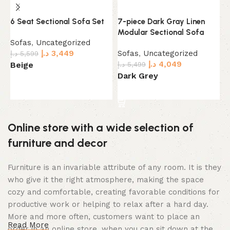
6 Seat Sectional Sofa Set
7-piece Dark Gray Linen
7
Modular Sectional Sofa
S
Sofas
,
Uncategorized
د.إ
3,449
Sofas
,
Uncategorized
S
د.إ
5,599
د.إ
4,049
Beige
د.إ
5,499
.إ
Dark Grey
B
Select options
Select options
Online store with a wide selection of
furniture and decor
Furniture is an invariable attribute of any room. It is they
who give it the right atmosphere, making the space
cozy and comfortable, creating favorable conditions for
productive work or helping to relax after a hard day.
More and more often, customers want to place an
Read More
order in an online store, when you can sit down at the