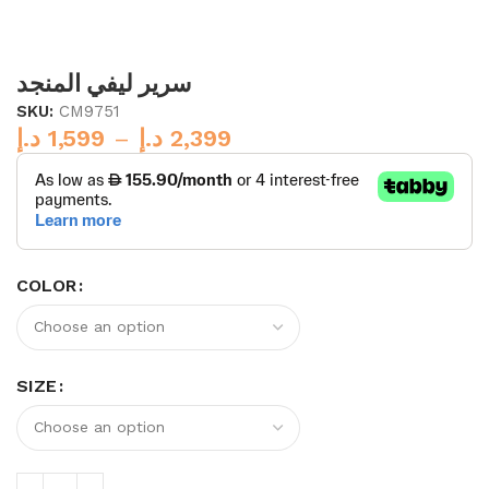
سرير ليفي المنجد
SKU:
CM9751
د.إ
1,599
–
د.إ
2,399
COLOR
SIZE