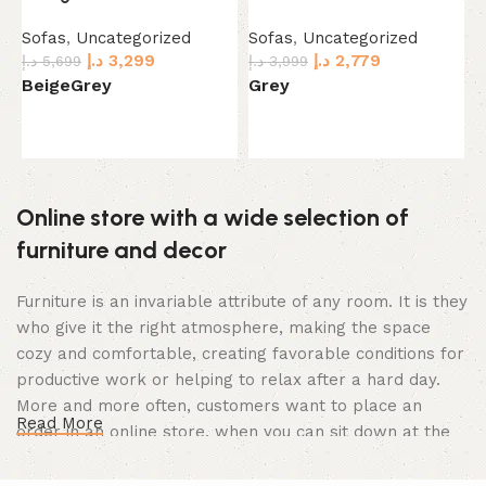
Sofas
,
Uncategorized
Sofas
,
Uncategorized
S
د.إ
3,299
د.إ
2,779
د.إ
5,699
د.إ
3,999
.إ
Beige
Grey
Grey
G
Select options
Select options
Online store with a wide selection of
furniture and decor
Furniture is an invariable attribute of any room. It is they
who give it the right atmosphere, making the space
cozy and comfortable, creating favorable conditions for
productive work or helping to relax after a hard day.
More and more often, customers want to place an
Read More
order in an online store, when you can sit down at the
computer in your free time, arrange the furniture in the
photo and calmly buy the furniture you like. The online