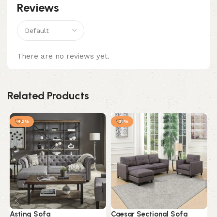
Reviews
There are no reviews yet.
Related Products
-42%
-31%
Asting Sofa
Caesar Sectional Sofa
L