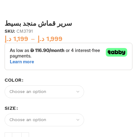
سرير قماش منجد بسيط
SKU:
CM3791
د.إ
1,199
–
د.إ
1,999
COLOR
SIZE