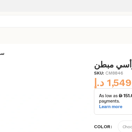
سر
رأسي مبطن
SKU:
CM8846
د.إ
1,549
COLOR