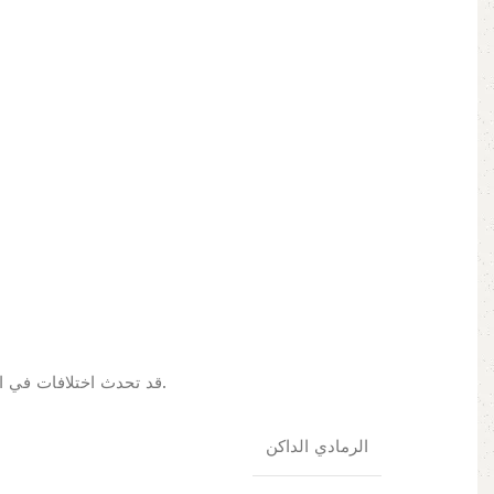
قد تحدث اختلافات في الألوان بسبب مجموعات الألوان المعروضة على الشاشة/الشاشة. لتأكيد المنتج، يمكنك زيارة متجرنا أو تصفح الكتالوج الخاص بنا.
الرمادي الداكن