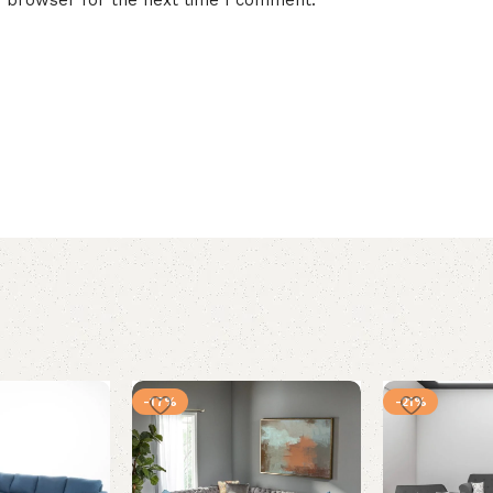
-17%
-21%