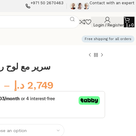
+971 50 2670463
Contact with an expert
Login / Register
د.إ
0
Free shipping for all orders
سرير مع لوح 
–
د.إ
2,749