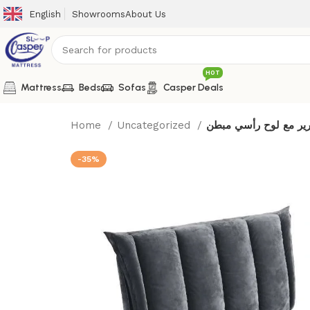
English
Showrooms
About Us
HOT
Mattress
Beds
Sofas
Casper Deals
Home
Uncategorized
ير مع لوح رأسي مبطن
-35%