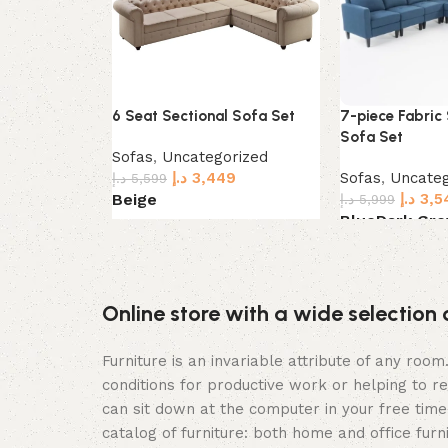
6 Seat Sectional Sofa Set
7-piece Fabric 
Sofa Set
Sofas
,
Uncategorized
د.إ
3,449
Sofas
,
Uncateg
د.إ
5,599
د.إ
3,5
Beige
د.إ
5,999
Blue
Dark Gre
Select options
Select options
Online store with a wide selection 
Furniture is an invariable attribute of any roo
conditions for productive work or helping to r
can sit down at the computer in your free time,
catalog of furniture: both home and office furn