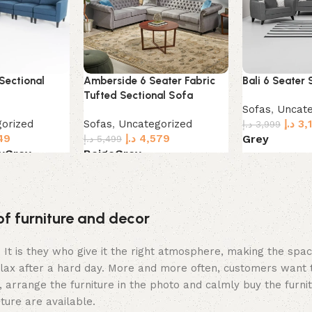
Sectional
Amberside 6 Seater Fabric
Bali 6 Seater
Tufted Sectional Sofa
Sofas
,
Uncate
orized
Sofas
,
Uncategorized
د.إ
3,
د.إ
3,999
49
د.إ
4,579
Grey
د.إ
5,499
y
Grey
Beige
Grey
Select option
Select options
of furniture and decor
m. It is they who give it the right atmosphere, making the sp
elax after a hard day. More and more often, customers want 
 arrange the furniture in the photo and calmly buy the furnit
iture are available.