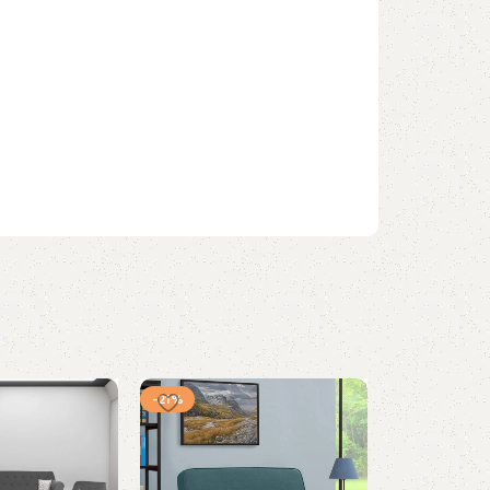
-21%
-44%