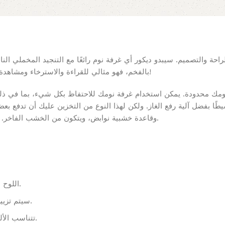
الراحة والتصميم. سيبدو ديكور أي غرفة نوم رائعًا مع التنجيد المخملي ا
بالفخم، فهو مثالي للقراءة والاسترخاء ومشاهدة التلفزيون. حتى السرير يمكن استخدامه لتخزين الأشياء!
مك محدودة. يمكن استخدام غرفة نومك للاحتفاظ بكل شيء، بما في ذلك
بسيطًا بفضل آلية رفع الغاز. ولكن لهذا النوع من التخزين عليك أن تدف
وقاعدة خشبية نوابض، ويتكون من الخشب الفاخر. لمزيد من الثبات، يحتوي السرير على أرجل مركزية أيضًا.
اللوح الأمامي المنجد المعاصر يلفت الانتباه إلى غرفة النوم.
سيتم تزيين غرفة نومك بالمخمل الفاخر. إنه مريح ورقيق للغاية.
تتناسب الألوان الفضية بشكل جيد مع أثاث وديكورات غرف النوم.