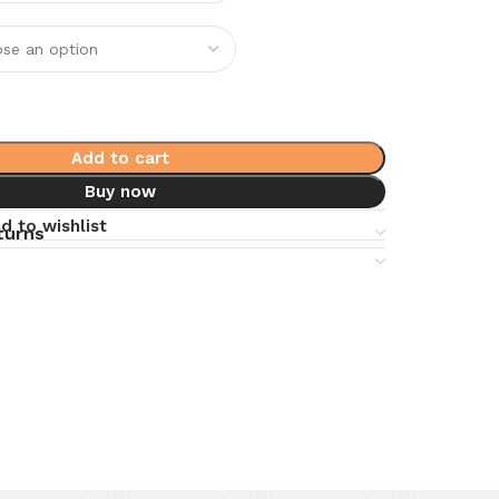
Add to cart
Buy now
d to wishlist
turns