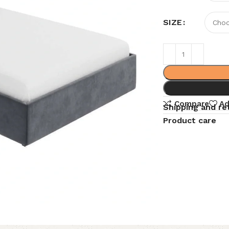
SIZE
Compare
Ad
Shipping and re
Product care