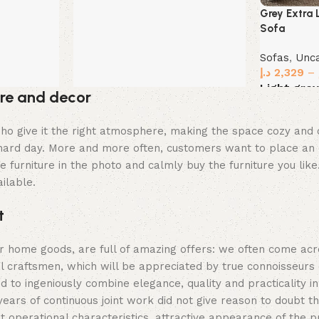
Grey Extra
Sofa
Sofas
,
Unc
د.إ
2,329
–
Light gre
ture and decor
Select opt
ey who give it the right atmosphere, making the space cozy an
a hard day. More and more often, customers want to place an 
 furniture in the photo and calmly buy the furniture you like
ilable.
t
er home goods, are full of amazing offers: we often come a
al craftsmen, which will be appreciated by true connoisseurs
 ingeniously combine elegance, quality and practicality in
s of continuous joint work did not give reason to doubt their
t operational characteristics, attractive appearance of the p