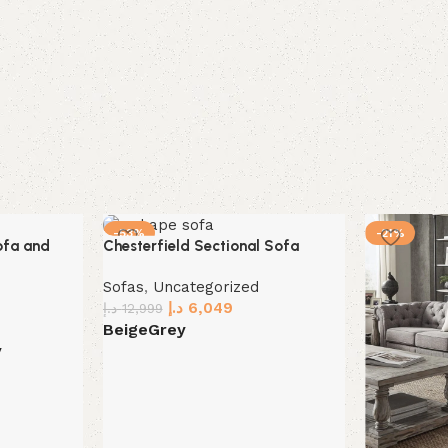
-53%
-21%
ofa and
Chesterfield Sectional Sofa
Sofas
,
Uncategorized
د.إ
6,049
د.إ
12,999
Beige
Grey
y
Select options