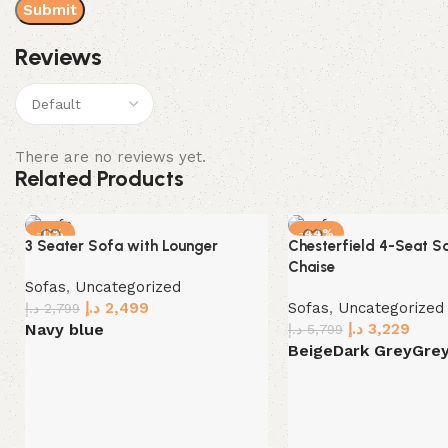
Reviews
There are no reviews yet.
Related Products
-11%
-44%
3 Seater Sofa with Lounger
Chesterfield 4-Seat S
Chaise
Sofas
,
Uncategorized
د.إ
2,499
Sofas
,
Uncategorized
د.إ
2,799
د.إ
3,229
Navy blue
د.إ
5,799
Beige
Dark Grey
Gre
Select options
Select options