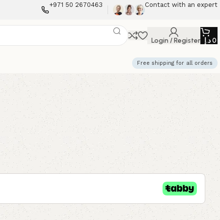
+971 50 2670463
Contact with an expert
Login / Register
د.إ
0
Free shipping for all orders