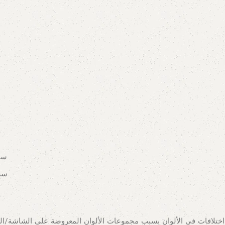
سرير بح
سرير مق