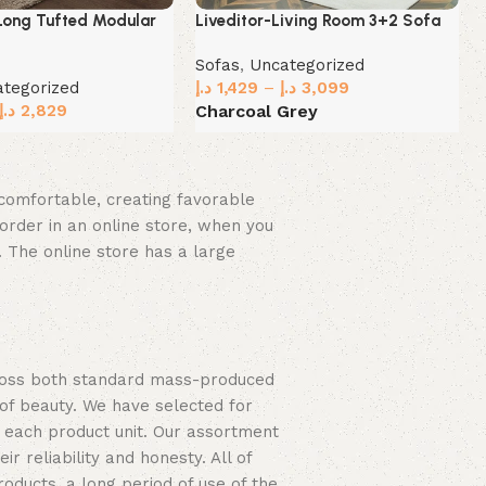
 Long Tufted Modular
Liveditor-Living Room 3+2 Sofa
Sofas
,
Uncategorized
ategorized
د.إ
1,429
–
د.إ
3,099
إ
د.إ
2,829
Charcoal Grey
y
Select options
ions
d comfortable, creating favorable
order in an online store, when you
. The online store has a large
cross both standard mass-produced
 of beauty. We have selected for
 each product unit. Our assortment
 reliability and honesty. All of
roducts, a long period of use of the