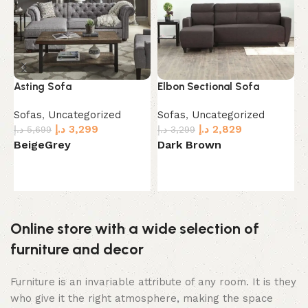
Asting Sofa
Elbon Sectional Sofa
H
o
Sofas
,
Uncategorized
Sofas
,
Uncategorized
د.إ
3,299
د.إ
2,829
S
د.إ
5,699
د.إ
3,299
.إ
Beige
Grey
Dark Brown
B
Select options
Select options
Online store with a wide selection of
furniture and decor
Furniture is an invariable attribute of any room. It is they
who give it the right atmosphere, making the space