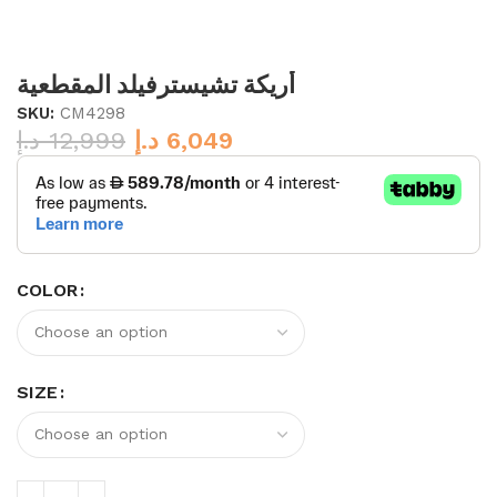
أريكة تشيسترفيلد المقطعية
SKU:
CM4298
د.إ
12,999
د.إ
6,049
COLOR
SIZE