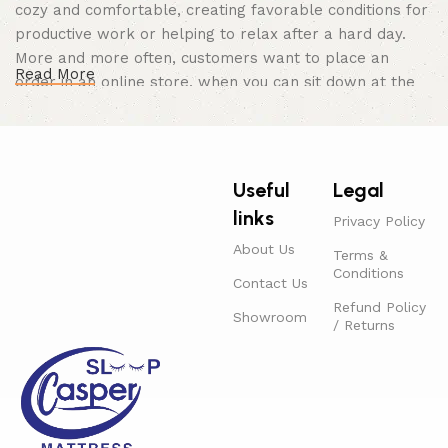
cozy and comfortable, creating favorable conditions for
productive work or helping to relax after a hard day.
More and more often, customers want to place an
Read More
order in an online store, when you can sit down at the
computer in your free time, arrange the furniture in the
photo and calmly buy the furniture you like. The online
store has a large catalog of furniture: both home and
office furniture are available.
Useful
Legal
links
Furniture production is a modern form of
Privacy Policy
art
About Us
Terms &
Conditions
Contact Us
Furniture manufacturers, as well as manufacturers of
Refund Policy
Showroom
other home goods, are full of amazing offers: we often
/ Returns
come across both standard mass-produced products
and unique creations - furniture from professional
craftsmen, which will be appreciated by true
connoisseurs of beauty. We have selected for you the
best models from modern craftsmen who managed to